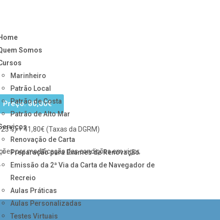
Home
Quem Somos
Cursos
Marinheiro
Patrão Local
Patrão de Costa
Preço: 80,00€
Patrão de Alto Mar
Serviços
 a 23%) + 41,80€ (Taxas da DGRM)
Renovação de Carta
ações por modificação das condições em vigor,
Preparação para Exames de Renovação
.
Emissão da 2ª Via da Carta de Navegador de
Recreio
Aulas Práticas
Aulas Personalizadas
Testes Virtuais